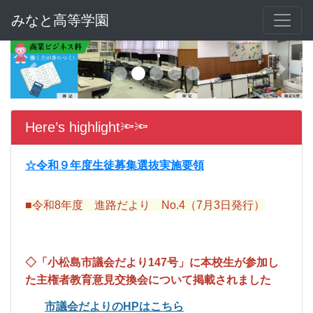
みなと高等学園
Previous
Next
Here’s highlight🔦🔦
☆令和９年度生徒募集選抜実施要領
■令和8年度 進路だより No.4（7月3日発行）
◇「小松島市議会だより147号」に本校生が参加し
た主権者教育意見交換会について掲載されました
市議会だよりのHPはこちら